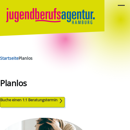
Pasar al contenido principal
Menú
Ruta de navegación
Startseite
Planlos
Planlos
Buche einen 1:1 Beratungstermin