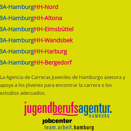
JBA-Hamburg
HH-Nord
JBA-Hamburg
HH-Altona
JBA-Hamburg
HH-Eimsbüttel
JBA-Hamburg
HH-Wandsbek
JBA-Hamburg
HH-Harburg
JBA-Hamburg
HH-Bergedorf
La Agencia de Carreras Juveniles de Hamburgo asesora y
apoya a los jóvenes para encontrar la carrera o los
estudios adecuados.