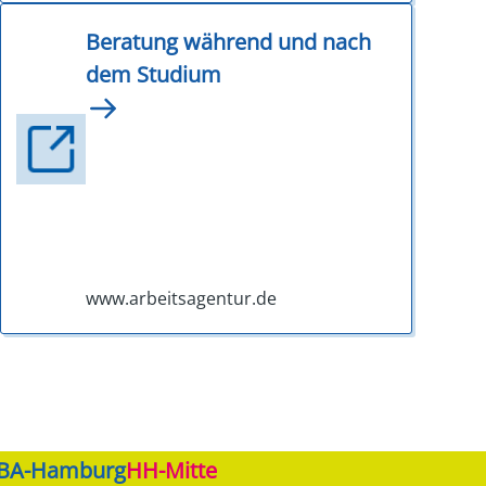
Beratung während und nach
dem Studium
www.arbeitsagentur.de
JBA-Hamburg
HH-Mitte