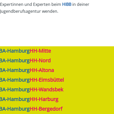
Expertinnen und Experten beim
HIBB
in deiner
Jugendberufsagentur wenden.
JBA-Hamburg
HH-Mitte
JBA-Hamburg
HH-Nord
JBA-Hamburg
HH-Altona
JBA-Hamburg
HH-Eimsbüttel
JBA-Hamburg
HH-Wandsbek
JBA-Hamburg
HH-Harburg
JBA-Hamburg
HH-Bergedorf