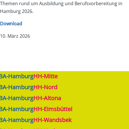
Themen rund um Ausbildung und Berufsvorbereitung in
Hamburg 2026.
Download
10. März 2026
JBA-Hamburg
HH-Mitte
JBA-Hamburg
HH-Nord
JBA-Hamburg
HH-Altona
JBA-Hamburg
HH-Eimsbüttel
JBA-Hamburg
HH-Wandsbek